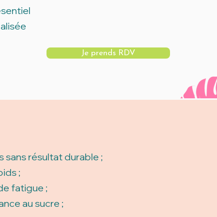
sentiel
alisée
Je prends RDV
sans résultat durable ;
ids ;
e fatigue ;
nce au sucre ;