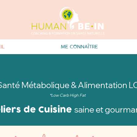
IL
ME CONNAÎTRE
Santé Métabolique & Alimentation L
*Low Carb High Fat
liers de Cuisine
saine et gourm