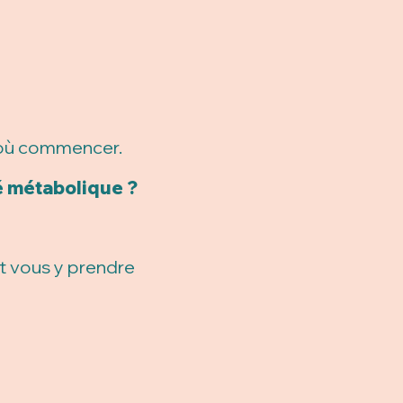
r où commencer.
é métabolique ?
t vous y prendre