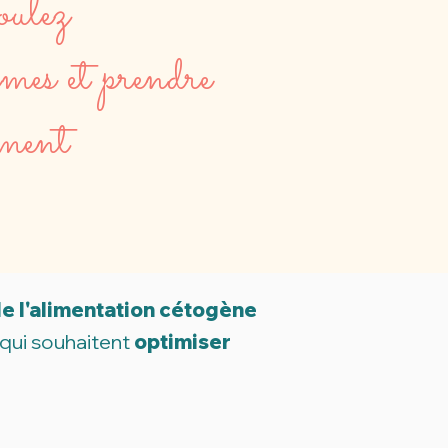
oulez
gimes et prendre
ement
e l'alimentation cétogène
 qui souhaitent
optimiser