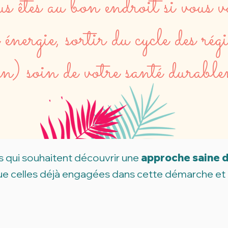
 êtes au bon endroit si vous v
 énergie, sortir du cycle des ré
in) soin de votre santé durabl
 qui souhaitent découvrir une
approche saine d
que celles déjà engagées dans cette démarche et