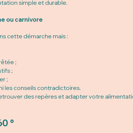
tation simple et durable.
e ou carnivore
ns cette démarche mais :
rêtée ;
ifs ;
r ;
 les conseils contradictoires.
rouver des repères et adapter votre alimentatio
60 °