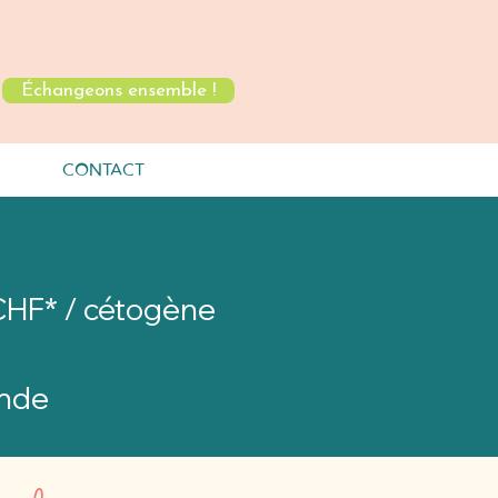
Échangeons ensemble !
CONTACT
CHF* / cétogène
ande