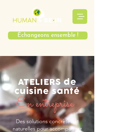
Échangeons ensemble !
ATELIERS de
cuisine santé
En entreprise
Des solutions concrètes et
naturelles
pour accompagner