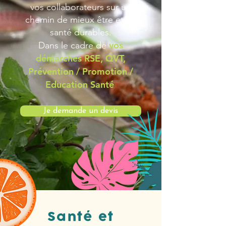
vos collaborateurs
sur un
chemin de mieux être et de
santé durables.
vos
Dans le cadre de
démarches RSE, QVT,
Prévention / Promotion /
Education Santé
Je demande un devis
Santé et