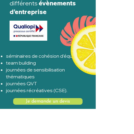
différents
évènements
d’entreprise
séminaires de cohésion d’équipe
team building
journées de sensibilisation
thématiques
journées QVT
journées récréatives (CSE).
Je demande un devis